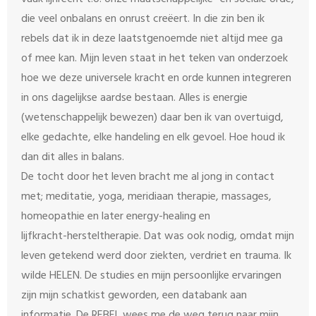
die veel onbalans en onrust creëert. In die zin ben ik
rebels dat ik in deze laatstgenoemde niet altijd mee ga
of mee kan. Mijn leven staat in het teken van onderzoek
hoe we deze universele kracht en orde kunnen integreren
in ons dagelijkse aardse bestaan. Alles is energie
(wetenschappelijk bewezen) daar ben ik van overtuigd,
elke gedachte, elke handeling en elk gevoel. Hoe houd ik
dan dit alles in balans.
De tocht door het leven bracht me al jong in contact
met; meditatie, yoga, meridiaan therapie, massages,
homeopathie en later energy-healing en
lijfkracht-hersteltherapie. Dat was ook nodig, omdat mijn
leven getekend werd door ziekten, verdriet en trauma. Ik
wilde HELEN. De studies en mijn persoonlijke ervaringen
zijn mijn schatkist geworden, een databank aan
informatie. De REBEL wees me de weg terug naar mijn