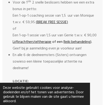
ste
Voor de 1
2 snelle beslissers hebben we een extra
bonus in petto:
Een 1-op-1 coaching sessie van 1,5 uur van Monique
t.w.v. € 59,95
(BREAK FREE SESSIE)
of
Een 1-op-1 sessie van 1,5 uur van Gerrie t.w.v. € 90,00
Lijfkrachthersteltherapie
of een
Reiki behandeling
).
Geef bij je aanmelding even je voorkeur aan!
En alle 6 de deelneemsters (Sisters) ontvangen
sowieso een kleine toepasselijke attentie na
deelname!
LOCATIE:
Sint Theresiaplein 7
Deze website gebruikt cookies voor analyse-
doeleinden en/of het tonen van advertenties. Door
5652 EV Eindhoven
gebruik te blijven maken van de site gaat u hiermee
akkoord.