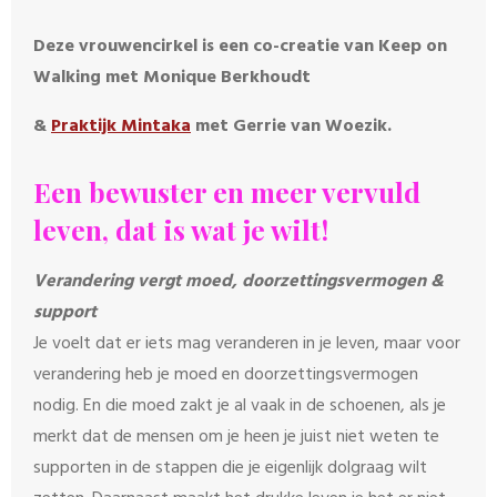
e
f
Deze vrouwencirkel is een co-creatie van Keep on
c
u
Walking met Monique Berkhoudt
a
l
p
l
&
Praktijk Mintaka
met Gerrie van Woezik.
t
s
i
c
Een bewuster en meer vervuld
o
r
leven, dat is wat je wilt!
n
e
s
e
Verandering vergt moed, doorzettingsvermogen &
n
support
Je voelt dat er iets mag veranderen in je leven, maar voor
verandering heb je moed en doorzettingsvermogen
nodig. En die moed zakt je al vaak in de schoenen, als je
merkt dat de mensen om je heen je juist niet weten te
supporten in de stappen die je eigenlijk dolgraag wilt